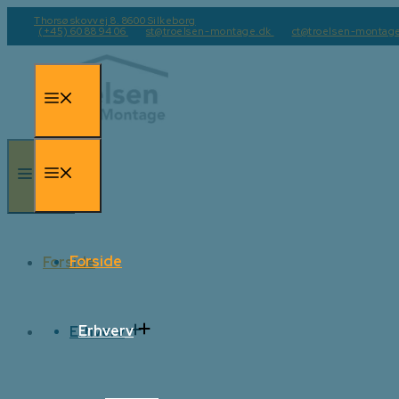
Hop
Thorsø skovvej 8. 8600 Silkeborg
(+45) 60 88 94 06
st@troelsen-montage.dk
ct@troelsen-montag
til
indhold
Menu
Menu
Menu
Forside
Forside
Erhverv
Erhverv