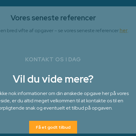
Vores seneste referencer
 en bred vifte af opgaver – se vores seneste referencer
her
.
KONTAKT OS I DAG
Vil du vide mere?
 ikke nok informationer om din ønskede opgave her på vores
ide, er du altid meget velkommen til at kontakte os til en
orpligtende snak og eventuelt et tilbud på opgaven.
Få et godt tilbud