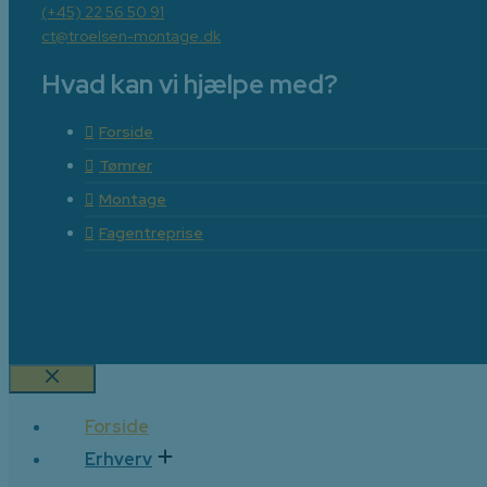
(+45) 22 56 50 91
ct@troelsen-montage.dk
Hvad kan vi hjælpe med?
Forside
Tømrer
Montage
Fagentreprise
Luk
Forside
Erhverv