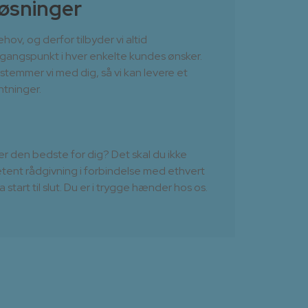
øsninger
hov, og derfor tilbyder vi altid
angspunkt i hver enkelte kundes ønsker.
fstemmer vi med dig, så vi kan levere et
entninger.
r er den bedste for dig? Det skal du ikke
tent rådgivning i forbindelse med ethvert
start til slut. Du er i trygge hænder hos os.