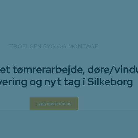
TROELSEN BYG OG MONTAGE
tet tømrerarbejde, døre/vind
ering og nyt tag i Silkeborg
Læs mere om os