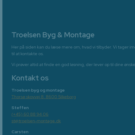
Troelsen Byg & Montage
Her på siden kan du læse mere om, hvad vi tilbyder. Vi tager 
til at kontakte os.
Vi prøver altid at finde en god løsning, der lever op til dine øn
Kontakt os
Troelsen byg og montage
Thorsø skovvej 8. 8600 Silkeborg
Steffen
(+45) 60 88 94 06
st@troelsen-montage.dk
Carsten