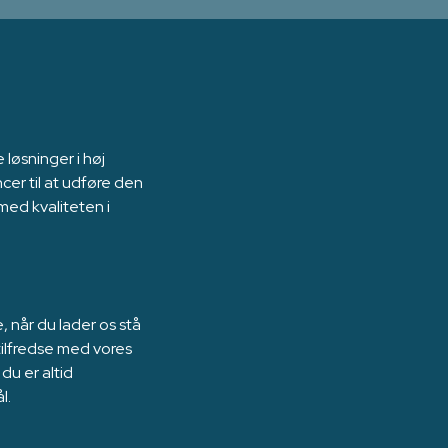
løsninger i høj
cer til at udføre den
med kvaliteten i
 når du lader os stå
tilfredse med vores
 du er altid
l.