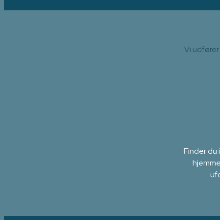
Vi udfører
Finder du
hjemmes
uf